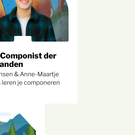
rComponist der
landen
nsen & Anne-Maartje
 leren je componeren
0