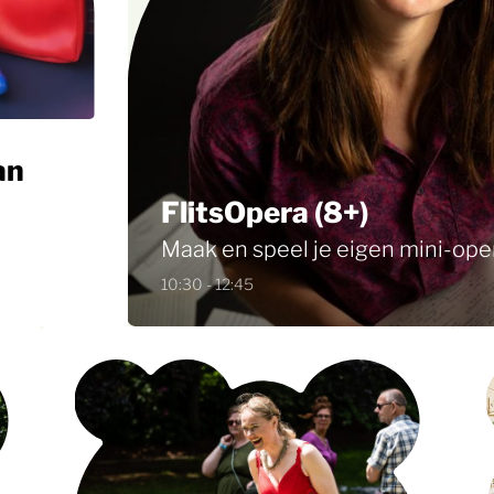
an
FlitsOpera (8+)
Maak en speel je eigen mini-ope
10:30 - 12:45