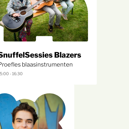
SnuffelSessies Blazers
Proefles blaasinstrumenten
5:00 - 16:30