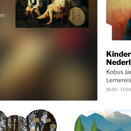
en
Kinde
Neder
Kobus Ja
Lemereis
16:00 - 17:0