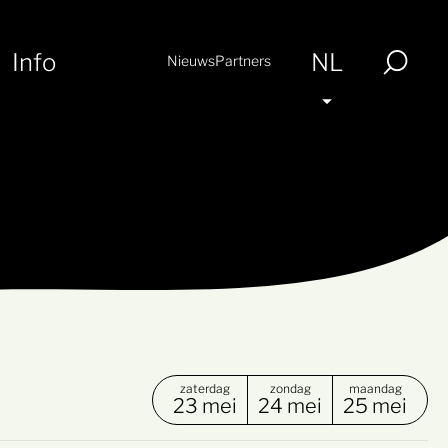
Info
NL
Nieuws
Partners
zaterdag
zondag
maandag
23 mei
24 mei
25 mei