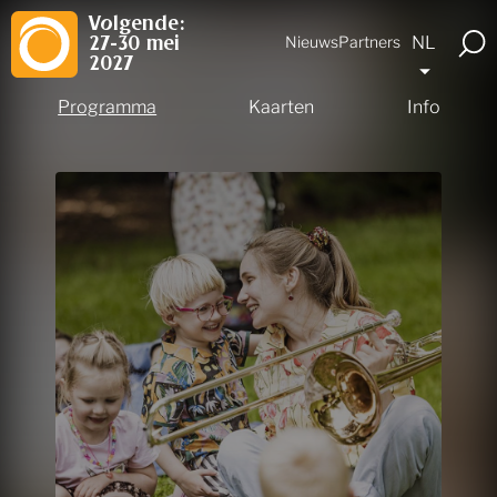
Volgende:
NL
Nieuws
Partners
27-30 mei
2027
Programma
Kaarten
Info