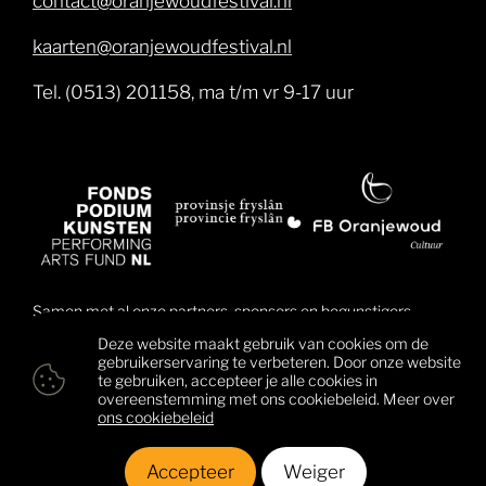
kaarten@oranjewoudfestival.nl
Tel. (0513) 201158, ma t/m vr 9-17 uur
Samen met al onze partners, sponsors en begunstigers
brengen wij muziek dichter bij mensen en daarmee ook
Deze website maakt gebruik van cookies om de
mensen dichter bij elkaar. Klik hier voor een overzicht van
gebruikerservaring te verbeteren. Door onze website
alle begunstigers.
te gebruiken, accepteer je alle cookies in
overeenstemming met ons cookiebeleid. Meer over
ons cookiebeleid
© 2026 Oranjewoud Festival
Colofon
Privacy & cookies
Algemene voorwaarden
Accepteer
Weiger