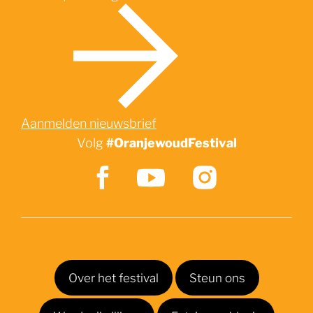
Zoek
Aanmelden nieuwsbrief
Volg
#OranjewoudFestival
Over het festival
Steun ons