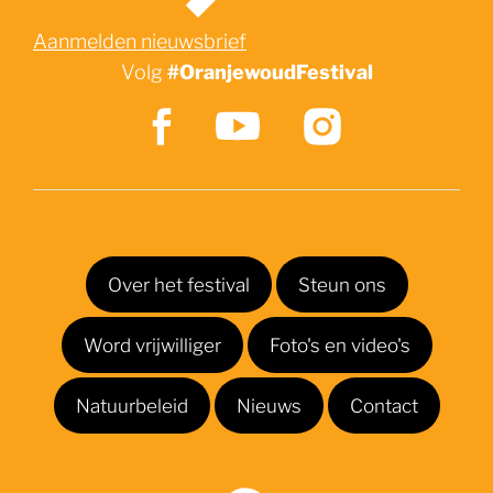
Aanmelden nieuwsbrief
Volg
#OranjewoudFestival
Over het festival
Steun ons
Word vrijwilliger
Foto's en video's
Natuurbeleid
Nieuws
Contact