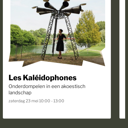
Les Kaléidophones
Onderdompelen in een akoestisch
E
landschap
V
zaterdag 23 mei 10:00 - 13:00
z