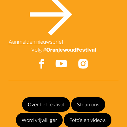
Aanmelden nieuwsbrief
Volg
#OranjewoudFestival
Over het festival
Steun ons
Word vrijwilliger
Foto's en video's