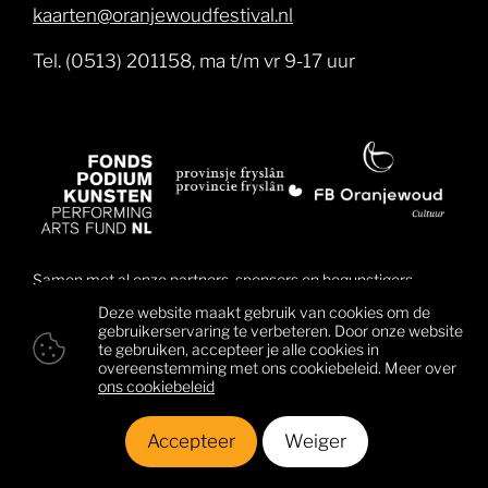
kaarten@oranjewoudfestival.nl
Tel. (0513) 201158, ma t/m vr 9-17 uur
Samen met al onze partners, sponsors en begunstigers
brengen wij muziek dichter bij mensen en daarmee ook
Deze website maakt gebruik van cookies om de
mensen dichter bij elkaar. Klik hier voor een overzicht van
gebruikerservaring te verbeteren. Door onze website
alle begunstigers.
te gebruiken, accepteer je alle cookies in
overeenstemming met ons cookiebeleid. Meer over
ons cookiebeleid
© 2026 Oranjewoud Festival
Colofon
Privacy & cookies
Accepteer
Weiger
Algemene voorwaarden