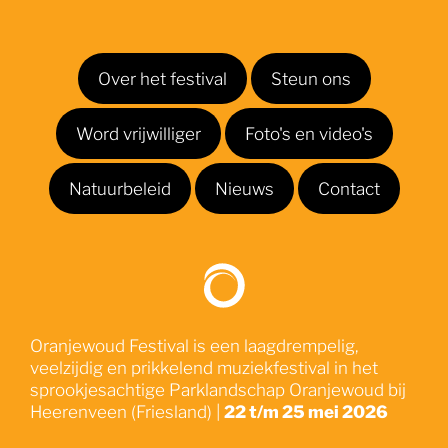
Over het festival
Steun ons
Word vrijwilliger
Foto's en video's
Natuurbeleid
Nieuws
Contact
Oranjewoud Festival is een laagdrempelig,
veelzijdig en prikkelend muziekfestival in het
sprookjesachtige Parklandschap Oranjewoud bij
Heerenveen (Friesland) |
22 t/m 25 mei 2026