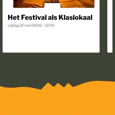
Het Festival als Klaslokaal
S
vrijdag 22 mei 09:00 - 12:00
v