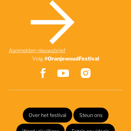
Aanmelden nieuwsbrief
Volg
#OranjewoudFestival
Over het festival
Steun ons
Word vrijwilliger
Foto's en video's