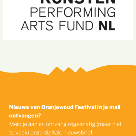
Zoek
Nieuws van Oranjewoud Festival in je mail
ontvangen?
Meld je aan en ontvang regelmatig (maar niet
te vaak) onze digitale nieuwsbrief