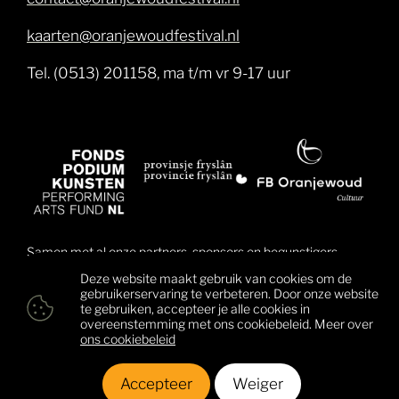
kaarten@oranjewoudfestival.nl
Tel. (0513) 201158, ma t/m vr 9-17 uur
Samen met al onze partners, sponsors en begunstigers
brengen wij muziek dichter bij mensen en daarmee ook
Deze website maakt gebruik van cookies om de
mensen dichter bij elkaar. Klik hier voor een overzicht van
gebruikerservaring te verbeteren. Door onze website
alle begunstigers.
te gebruiken, accepteer je alle cookies in
overeenstemming met ons cookiebeleid. Meer over
ons cookiebeleid
© 2026 Oranjewoud Festival
Colofon
Privacy & cookies
Algemene voorwaarden
Accepteer
Weiger