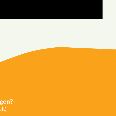
ek
ngen?
ak)