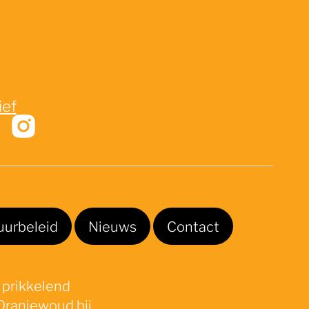
ief
uurbeleid
Nieuws
Contact
 prikkelend
Oranjewoud bij