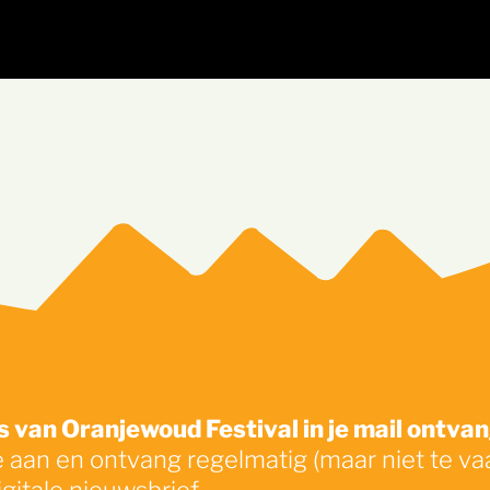
Zo
 van Oranjewoud Festival in je mail ontva
e aan en ontvang regelmatig (maar niet te va
igitale nieuwsbrief