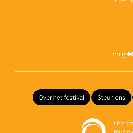
#
Volg
Over het festival
Steun ons
Oranjew
muziek