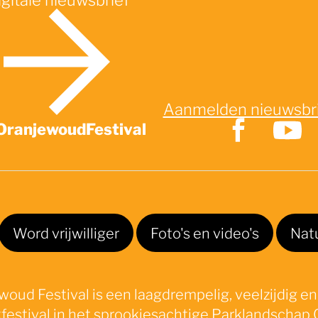
Aanmelden nieuwsbr
OranjewoudFestival
Word vrijwilliger
Foto's en video's
Nat
oud Festival is een laagdrempelig, veelzijdig en
festival in het sprookjesachtige Parklandschap 