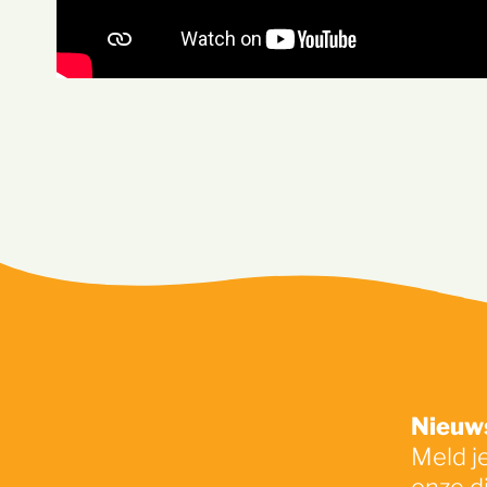
Nieuws
Meld j
onze d