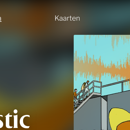
a
Kaarten
tic