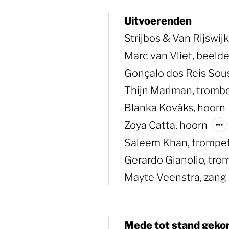
Uitvoerenden
Strijbos & Van Rijswi
Marc van Vliet, beel
Gonçalo dos Reis Sou
Thijn Mariman, trom
Blanka Kováks, hoorn
Zoya Catta, hoorn
Saleem Khan, trompet
Gerardo Gianolio, tr
Mayte Veenstra, zang
Mede tot stand geko