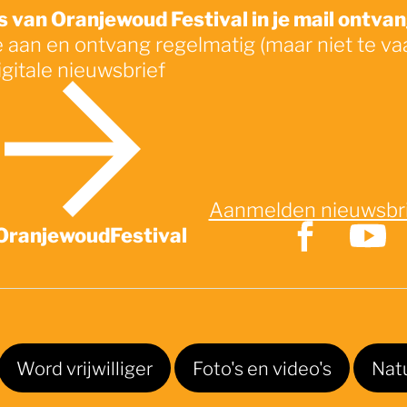
 van Oranjewoud Festival in je mail ontva
e aan en ontvang regelmatig (maar niet te va
igitale nieuwsbrief
Aanmelden nieuwsbr
OranjewoudFestival
Word vrijwilliger
Foto's en video's
Nat