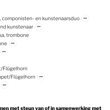
jk, componisten- en kunstenaarsduo
dend kunstenaar
sa, trombone
bone
/Flügelhorn
ompet/Flügelhorn
men met steun van of in samenwerking met