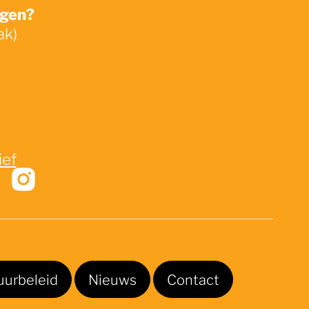
ngen?
ak)
ief
uurbeleid
Nieuws
Contact