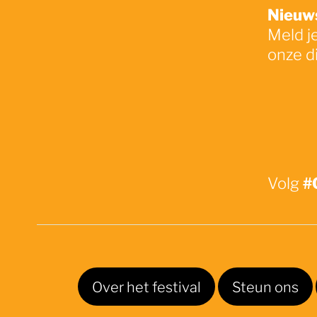
Nieuws
Meld j
onze d
#
Volg
Over het festival
Steun ons