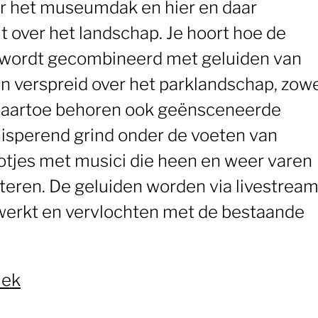
ver het museumdak en hier en daar
it over het landschap. Je hoort hoe de
 wordt gecombineerd met geluiden van
ten verspreid over het parklandschap, zow
. Daartoe behoren ook geënsceneerde
nisperend grind onder de voeten van
otjes met musici die heen en weer varen
eren. De geluiden worden via livestrea
werkt en vervlochten met de bestaande
Zo
iek