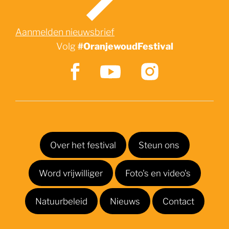
Aanmelden nieuwsbrief
Volg
#OranjewoudFestival
Over het festival
Steun ons
Word vrijwilliger
Foto's en video's
Natuurbeleid
Nieuws
Contact