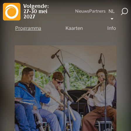
Volgende:
NL
Nieuws
Partners
27-30 mei
2027
Programma
Kaarten
Info