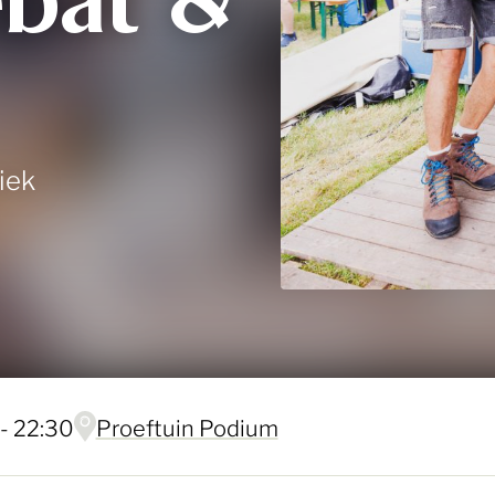
bat &
iek
 - 22:30
Proeftuin Podium