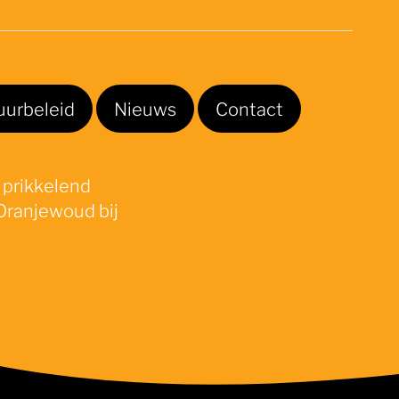
uurbeleid
Nieuws
Contact
 prikkelend
Oranjewoud bij