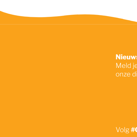
Nieuws
Meld j
onze d
#
Volg