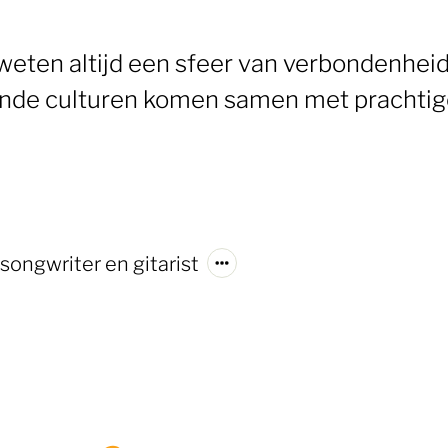
weten altijd een sfeer van verbondenhei
lende culturen komen samen met prachti
songwriter en gitarist
Zo