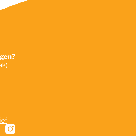
ngen?
ak)
ief