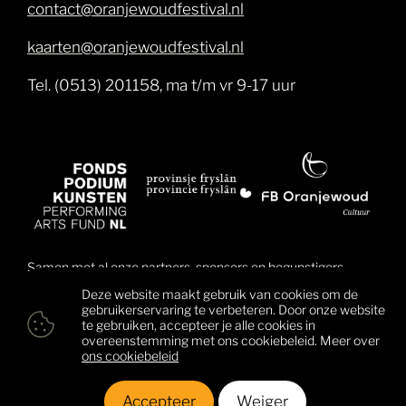
contact@oranjewoudfestival.nl
kaarten@oranjewoudfestival.nl
Tel. (0513) 201158, ma t/m vr 9-17 uur
Samen met al onze partners, sponsors en begunstigers
brengen wij muziek dichter bij mensen en daarmee ook
Deze website maakt gebruik van cookies om de
mensen dichter bij elkaar. Klik hier voor een overzicht van
gebruikerservaring te verbeteren. Door onze website
alle begunstigers.
te gebruiken, accepteer je alle cookies in
overeenstemming met ons cookiebeleid. Meer over
ons cookiebeleid
© 2026 Oranjewoud Festival
Colofon
Privacy & cookies
Algemene voorwaarden
Accepteer
Weiger