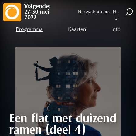
Volgende:
NL
Nieuws
Partners
27-30 mei
2027
Programma
Kaarten
Info
Een flat met duizend
ramen (deel 4)