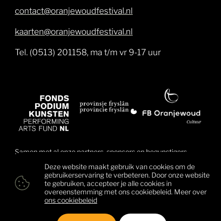
contact@oranjewoudfestival.nl
kaarten@oranjewoudfestival.nl
Tel. (0513) 201158, ma t/m vr 9-17 uur
Samen met al onze partners, sponsors en begunstigers
brengen wij muziek dichter bij mensen en daarmee ook
Deze website maakt gebruik van cookies om de
mensen dichter bij elkaar. Klik hier voor een overzicht van
gebruikerservaring te verbeteren. Door onze website
alle begunstigers.
te gebruiken, accepteer je alle cookies in
overeenstemming met ons cookiebeleid. Meer over
ons cookiebeleid
© 2026 Oranjewoud Festival
Colofon
Privacy & cookies