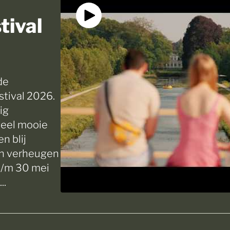
tival
de
tival 2026.
ig
veel mooie
n blij
en verheugen
 t/m 30 mei
..