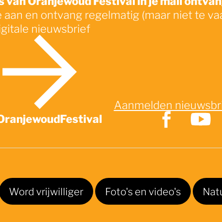
e aan en ontvang regelmatig (maar niet te va
igitale nieuwsbrief
Aanmelden nieuwsbr
OranjewoudFestival
Word vrijwilliger
Foto's en video's
Nat