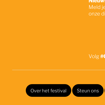
Meld j
onze d
#
Volg
Over het festival
Steun ons