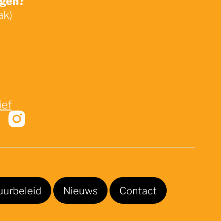
ak)
ief
uurbeleid
Nieuws
Contact