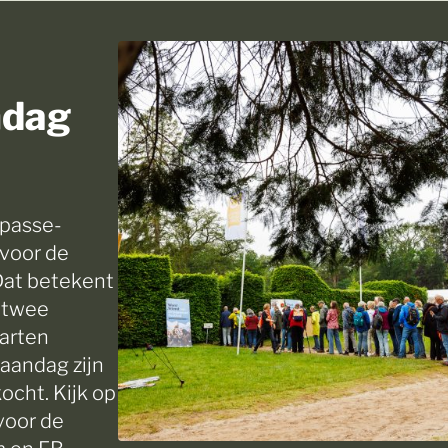
ndag
lpasse-
 voor de
Dat betekent
e twee
aarten
maandag zijn
ocht. Kijk op
voor de
m en FB