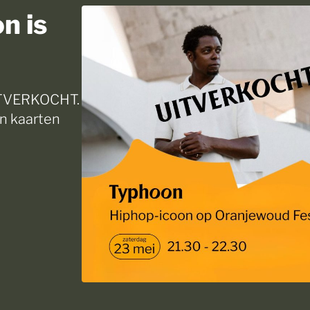
n is
UITVERKOCHT.
en kaarten
Zo