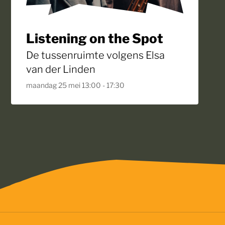
Listening on the Spot
De tussenruimte volgens Elsa
van der Linden
ek
maandag 25 mei 13:00 - 17:30