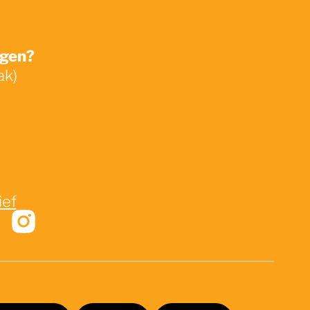
ngen?
ak)
ief