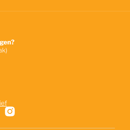
ngen?
ak)
ief
ek