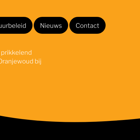
uurbeleid
Nieuws
Contact
 prikkelend
Oranjewoud bij