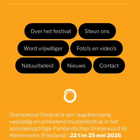
Over het festival
Steun ons
Word vrijwilliger
Foto's en video's
Natuurbeleid
Nieuws
Contact
Oranjewoud Festival is een laagdrempelig,
veelzijdig en prikkelend muziekfestival in het
sprookjesachtige Parklandschap Oranjewoud bij
Heerenveen (Friesland) |
22 t/m 25 mei 2026