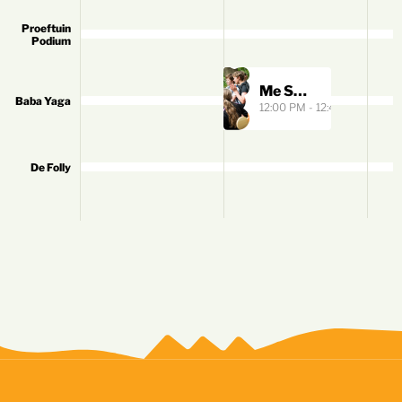
Proeftuin
Podium
Me Sokke Sakke So
Baba Yaga
12:00 PM - 12:45 PM
De Folly