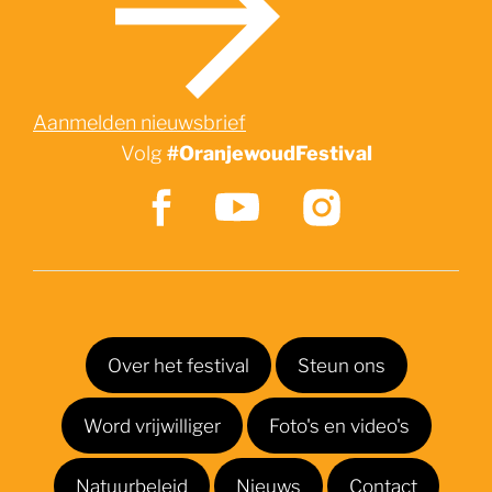
Aanmelden nieuwsbrief
Volg
#OranjewoudFestival
Zoek
Over het festival
Steun ons
Word vrijwilliger
Foto's en video's
Natuurbeleid
Nieuws
Contact